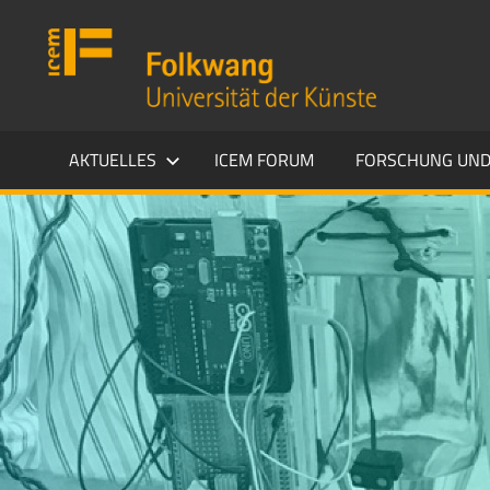
Zum
Folkwang
Inhalt
Universität
springen
der
Künste
ICEM
AKTUELLES
ICEM FORUM
FORSCHUNG UND