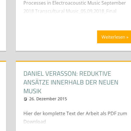
Processes in Electroacoustic Music September
2018 Transcultural Music_05.09.2018_Final
Weiterlesen
DANIEL VERASSON: REDUKTIVE
ANSÄTZE INNERHALB DER NEUEN
MUSIK
beiten (Best-Of)
26. Dezember 2015
neuhaus
Diplom- Bachelor und Mast
Hier der komplette Text der Arbeit als PDF zum
Download