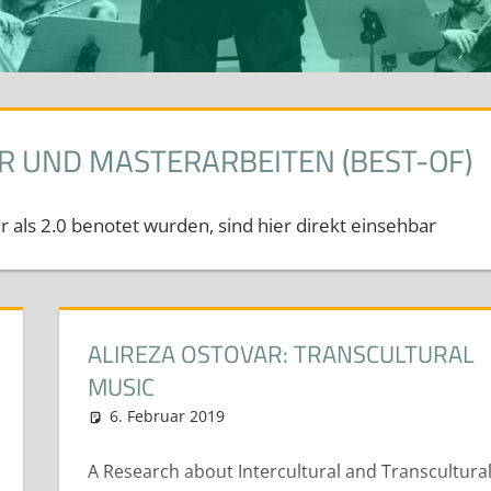
R UND MASTERARBEITEN (BEST-OF)
 als 2.0 benotet wurden, sind hier direkt einsehbar
ALIREZA OSTOVAR: TRANSCULTURAL
MUSIC
ten (Best-Of)
6. Februar 2019
neuhaus
Diplom- Bachelor und Mastera
A Research about Intercultural and Transcultura