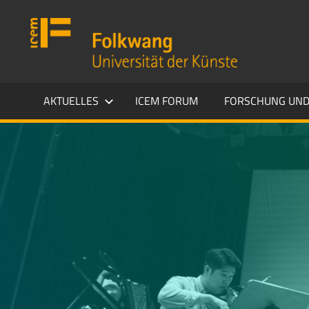
Zum
Folkwang
Inhalt
Universität
springen
der
Künste
ICEM
AKTUELLES
ICEM FORUM
FORSCHUNG UND