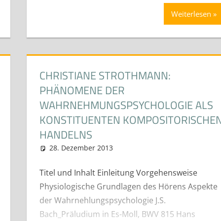
Weiterlesen
CHRISTIANE STROTHMANN:
PHÄNOMENE DER
WAHRNEHMUNGSPSYCHOLOGIE ALS
KONSTITUENTEN KOMPOSITORISCHE
HANDELNS
n (Best-Of)
28. Dezember 2013
neuhaus
Diplom- Bachelor und Mast
Titel und Inhalt Einleitung Vorgehensweise
Physiologische Grundlagen des Hörens Aspekte
der Wahrnehlungspsychologie J.S.
Bach_Präludium in Es-Moll, BWV 815 Hans