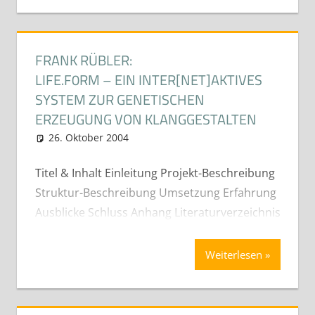
FRANK RÜBLER:
LIFE.F0RM – EIN INTER[NET]AKTIVES
SYSTEM ZUR GENETISCHEN
ERZEUGUNG VON KLANGGESTALTEN
26. Oktober 2004
cdeichmann
Diplom- Bachelor und
Masterarbeiten (Best-Of)
Titel & Inhalt Einleitung Projekt-Beschreibung
Struktur-Beschreibung Umsetzung Erfahrung
Ausblicke Schluss Anhang Literaturverzeichnis
Weiterlesen