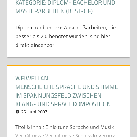
KATEGORIE:
DIPLOM- BACHELOR UND
MASTERARBEITEN (BEST-OF)
Diplom- und andere Abschlußarbeiten, die
besser als 2.0 benotet wurden, sind hier
direkt einsehbar
WEIWEI LAN:
MENSCHLICHE SPRACHE UND STIMME
IM SPANNUNGSFELD ZWISCHEN
KLANG- UND SPRACHKOMPOSITION
25. Juni 2007
cdeichmann
Diplom- Bachelor und
Masterarbeiten (Best-Of)
Titel & Inhalt Einleitung Sprache und Musik
Verhältnisse Verhältnisse Schlussfolgerung