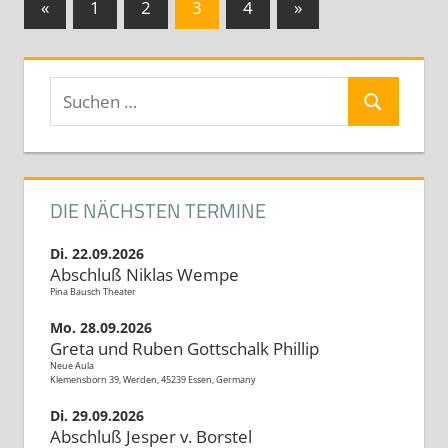
Seitennummerierung
Vorherige
Nächste
«
1
2
3
4
»
Beiträge
Beiträge
der
Beiträge
Suchen
Suchen
nach:
DIE NÄCHSTEN TERMINE
Di. 22.09.2026
Abschluß Niklas Wempe
Pina Bausch Theater
Mo. 28.09.2026
Greta und Ruben Gottschalk Phillip
Neue Aula
Klemensborn 39, Werden, 45239 Essen, Germany
Di. 29.09.2026
Abschluß Jesper v. Borstel