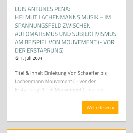
LUÍS ANTUNES PENA:
HELMUT LACHENMANNS MUSIK – IM
SPANNUNGSFELD ZWISCHEN
AUTOMATISMUS UND SUBJEKTIVISMUS
AM BEISPIEL VON MOUVEMENT (- VOR
DER ERSTARRUNG)
1. Juli 2004
cdeichmann
Diplom- Bachelor und
Masterarbeiten (Best-Of)
Titel & Inhalt Einleitung Von Schaeffer bis
Lachenmann Mouvement ( – vor der
Erstarrung) 1.Teil Mouvement ( – vor der
Weiterlesen