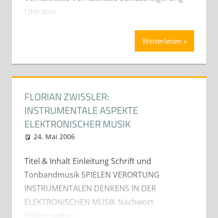
Literatur
Weiterlesen
FLORIAN ZWISSLER:
INSTRUMENTALE ASPEKTE
ELEKTRONISCHER MUSIK
24. Mai 2006
cdeichmann
Diplom- Bachelor und
Masterarbeiten (Best-Of)
Titel & Inhalt Einleitung Schrift und
Tonbandmusik SPIELEN VERORTUNG
INSTRUMENTALEN DENKENS IN DER
ELEKTRONISCHEN MUSIK Nachwort
Bibliographie