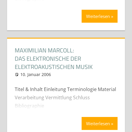
Weiterlesen
MAXIMILIAN MARCOLL:
DAS ELEKTRONISCHE DER
ELEKTROAKUSTISCHEN MUSIK
10. Januar 2006
cdeichmann
Diplom- Bachelor und
Masterarbeiten (Best-Of)
Titel & Inhalt Einleitung Terminologie Material
Verarbeitung Vermittlung Schluss
Bibliographie
Weiterlesen