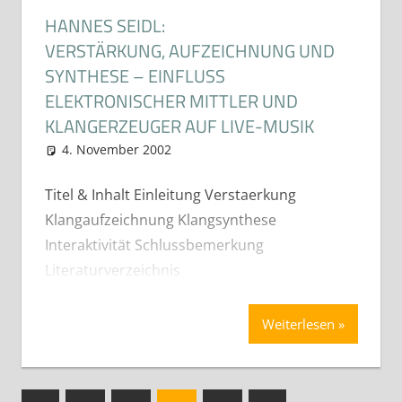
HANNES SEIDL:
VERSTÄRKUNG, AUFZEICHNUNG UND
SYNTHESE – EINFLUSS
ELEKTRONISCHER MITTLER UND
KLANGERZEUGER AUF LIVE-MUSIK
4. November 2002
cdeichmann
Diplom- Bachelor und
Masterarbeiten (Best-Of)
Titel & Inhalt Einleitung Verstaerkung
Klangaufzeichnung Klangsynthese
Interaktivität Schlussbemerkung
Literaturverzeichnis
Weiterlesen