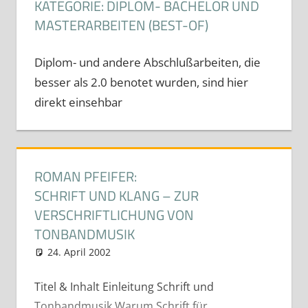
KATEGORIE:
DIPLOM- BACHELOR UND
MASTERARBEITEN (BEST-OF)
Diplom- und andere Abschlußarbeiten, die
besser als 2.0 benotet wurden, sind hier
direkt einsehbar
ROMAN PFEIFER:
SCHRIFT UND KLANG – ZUR
VERSCHRIFTLICHUNG VON
TONBANDMUSIK
24. April 2002
cdeichmann
Diplom- Bachelor und
Masterarbeiten (Best-Of)
Titel & Inhalt Einleitung Schrift und
Tonbandmusik Warum Schrift für