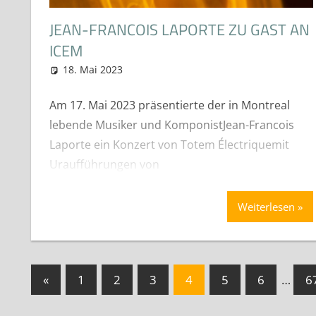
JEAN-FRANCOIS LAPORTE ZU GAST AN
ICEM
18. Mai 2023
Michael Edwards
EM-Girls
,
Konzerte und öffentlich
Am 17. Mai 2023 präsentierte der in Montreal
lebende Musiker und KomponistJean-Francois
Laporte ein Konzert von Totem Électriquemit
Uraufführungen von
Weiterlesen
Seitennummerierung
Vorherige
«
1
2
3
4
5
6
…
6
Beiträge
der