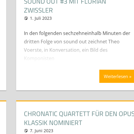
SOUND OUT #3 MIT FLORIAN
ZWISSLER
1. Juli 2023
Ruben Philipp
News
In den folgenden sechzehneinhalb Minuten der
dritten Folge von sound out zeichnet Theo
Voerste, in Konversation, ein Bild des
Komponisten
Weiterlesen
CHRONATIC QUARTETT FÜR DEN OPU
KLASSIK NOMINIERT
7. Juni 2023
neuhaus
News