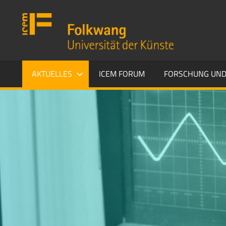
Zum
Folkwang
Inhalt
Universität
springen
der
Künste
ICEM
AKTUELLES
ICEM FORUM
FORSCHUNG UND