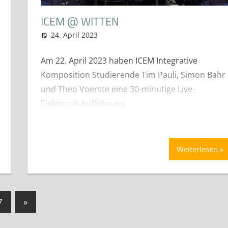
ICEM @ WITTEN
24. April 2023
Michael Edwards
Konzerte und öffentliche Veran
e Veranstaltungen
,
News
Am 22. April 2023 haben ICEM Integrative
Komposition Studierende Tim Pauli, Simon Bahr
und Theo Voerste eine 30-minutige Live-
Elektronik Aufführung
Weiterlesen
Nächste
7
»
Beiträge