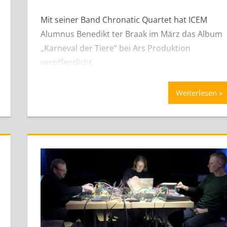
Mit seiner Band Chronatic Quartet hat ICEM
Alumnus Benedikt ter Braak im März das Album
„Karneval der Tiere“ bei Ars Produktion
veröffentlicht.
Weiterlesen