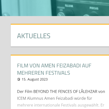
AKTUELLES
FILM VON AMEN FEIZABADI AUF
MEHREREN FESTIVALS
15. August 2023
neuhaus
News
Der Film BEYOND THE FENCES OF LÂLEHZAR von
ICEM Alumnus Amen Feizabadi würde für
mehrere internationale Festivals ausgewählt. Er