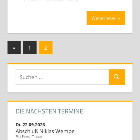
Weiterlesen
Seitennummerierung
Vorherige
«
1
2
Beiträge
der
Beiträge
Suchen
Suchen
nach:
DIE NÄCHSTEN TERMINE
Di. 22.09.2026
Abschluß Niklas Wempe
Pina Bausch Theater