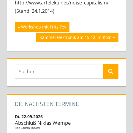
http://www.arteleku.net/noise_capitalism/
(Stand: 24.1.2014)
Beitrags-
Vorheriger
Workshop mit Fritz Fey
Beitrag:
Navigation
Nächster
Kammerelektronik am 15.12. in Köln
Beitrag:
Suchen
Suchen
nach:
DIE NÄCHSTEN TERMINE
Di. 22.09.2026
Abschluß Niklas Wempe
Pina Bausch Theater