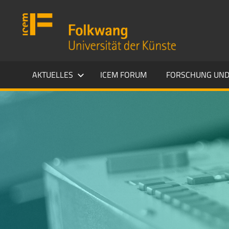
Zum
Folkwang
Inhalt
Universität
springen
der
Künste
ICEM
AKTUELLES
ICEM FORUM
FORSCHUNG UND