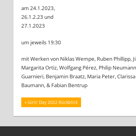
am 24.1.2023,
26.1.2.23 und
27.1.2023
um jeweils 19:30
mit Werken von Niklas Wempe, Ruben Phillipp, Ji
Margarita Ortiz, Wolfgang Pérez, Philip Neumann
Guarnieri, Benjamin Braatz, Maria Peter, Clarissa
Baumann, & Fabian Bentrup
Beitrags-
Vorheriger
Girls‘ Day 2022 Rückblick
Beitrag:
Navigation