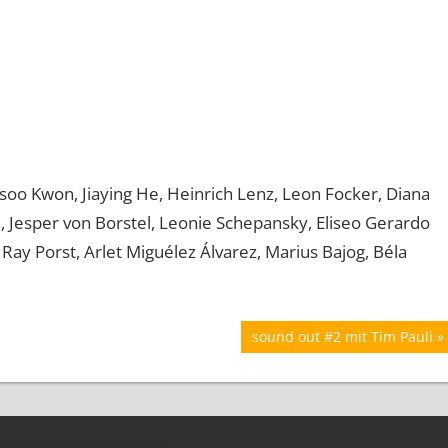
soo Kwon, Jiaying He, Heinrich Lenz, Leon Focker, Diana
, Jesper von Borstel, Leonie Schepansky, Eliseo Gerardo
 Ray Porst, Arlet Miguélez Álvarez, Marius Bajog, Béla
Nächster
sound out #2 mit Tim Pauli
Beitrag: